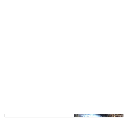
Facebook
X
Bluesky
LINE
Threads
トピックス
カテゴリー
トピックス
前の記事
「いしかわ健康経営宣言企業」に
認定されました
2022年12月26日
トピックス
次の記事
災害復旧工事について
2023年1月20日