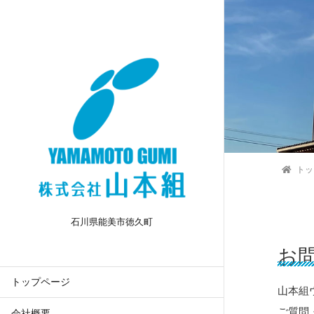
トッ
石川県能美市徳久町
お
トップページ
山本組
ご質問
会社概要