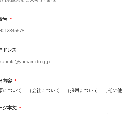
番号
＊
アドレス
せ内容
＊
事について
会社について
採用について
その他
ージ本文
＊