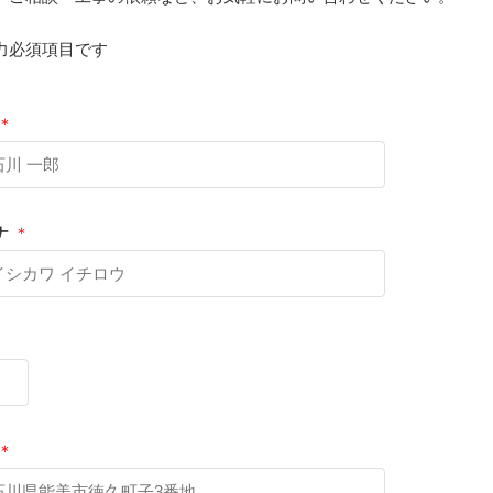
力必須項目です
＊
ナ
＊
＊