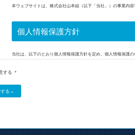
意する
＊