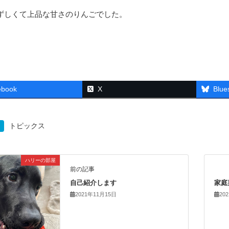
ずしくて上品な甘さのりんごでした。
ebook
X
Blue
トピックス
ハリーの部屋
前の記事
自己紹介します
家庭
2021年11月15日
20