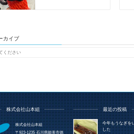
ーカイブ
株式会社山本組
最近の投稿
今年もうなぎを
株式会社山本組
した
〒923-1235 石川県能美市徳