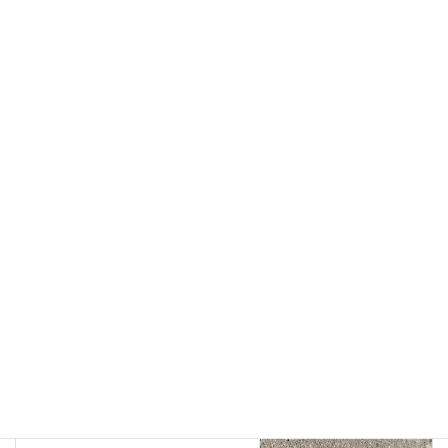
Facebook
X
Bluesky
LINE
Threads
ハリーの部屋
カテゴリー
トピックス
前の記事
家庭菜園で採れた大根
2021年11月26日
ハリーの部屋
次の記事
日向ぼっこ
2021年11月29日